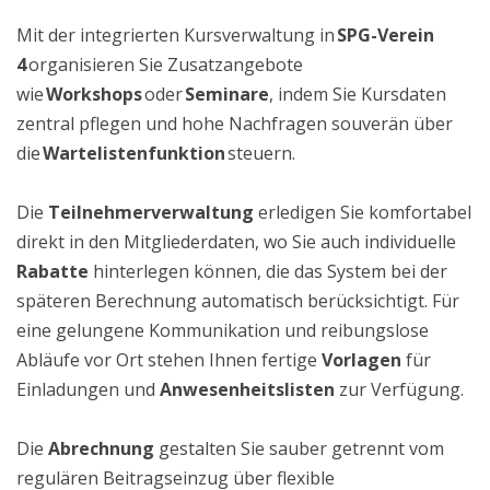
Mit der integrierten Kursverwaltung in
SPG-Verein
4
organisieren Sie Zusatzangebote
wie
Workshops
oder
Seminare
, indem Sie Kursdaten
zentral pflegen und hohe Nachfragen souverän über
die
Wartelistenfunktion
steuern.
Die
Teilnehmerverwaltung
erledigen Sie komfortabel
direkt in den Mitgliederdaten, wo Sie auch individuelle
Rabatte
hinterlegen können, die das System bei der
späteren Berechnung automatisch berücksichtigt
.
Für
eine gelungene Kommunikation und reibungslose
Abläufe vor Ort stehen Ihnen fertige
Vorlagen
für
Einladungen und
Anwesenheitslisten
zur Verfügung
.
Die
Abrechnung
gestalten Sie sauber getrennt vom
regulären Beitragseinzug über flexible