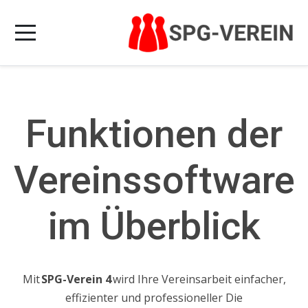
Funktionen der
Vereinssoftware
im Überblick
Mit
SPG-Verein 4
wird
Ihre
Vereinsarbeit einfach
er
,
effizient
er
und professionell
er
Die