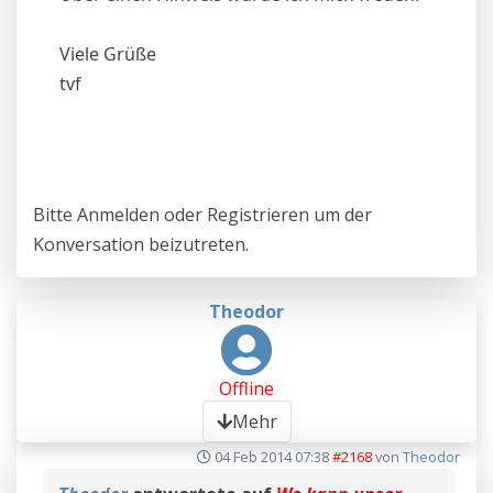
Viele Grüße
tvf
Bitte
Anmelden
oder
Registrieren
um der
Konversation beizutreten.
Theodor
Offline
Mehr
04 Feb 2014 07:38
#2168
von
Theodor