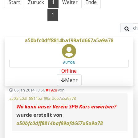
Start
Zurück
1
Weiter
Ende
1
a50bfc0dff8814baf99afd667a5a9a78
AUTOR
Offline
Mehr
06 Jan 2014 13:56
#1928
von
a50bfc0dff8814baf99afd667a5a9a78
Wo kann unser Verein SPG Kurs erwerben?
wurde erstellt von
a50bfc0dff8814baf99afd667a5a9a78