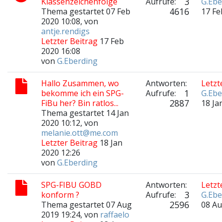
3
Klassenzeichenfolge
Aufrufe:
G.Ebe
4616
Thema gestartet 07 Feb
17 Fe
2020 10:08, von
antje.rendigs
Letzter Beitrag
17 Feb
2020 16:08
von
G.Eberding
Hallo Zusammen, wo
Antworten:
Letzt
1
bekomme ich ein SPG-
Aufrufe:
G.Ebe
2887
FiBu her? Bin ratlos...
18 Ja
Thema gestartet 14 Jan
2020 10:12, von
melanie.ott@me.com
Letzter Beitrag
18 Jan
2020 12:26
von
G.Eberding
SPG-FIBU GOBD
Antworten:
Letzt
3
konform ?
Aufrufe:
G.Ebe
2596
Thema gestartet 07 Aug
08 Au
2019 19:24, von
raffaelo