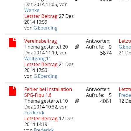
Dez 2014 11:05, von
Wenke
Letzter Beitrag
27 Dez
2014 10:59
von
G.Eberding
Vereinsbeitrag
Antworten:
Letzt
9
Thema gestartet 20
Aufrufe:
G.Ebe
5874
Dez 2014 11:10, von
21 De
Wolfgang11
Letzter Beitrag
21 Dez
2014 17:53
von
G.Eberding
Fehler bei Installation
Antworten:
Letzt
5
SPG-Fibu 1.6
Aufrufe:
Frede
4061
Thema gestartet 10
12 De
Dez 2014 10:32, von
Frederick
Letzter Beitrag
12 Dez
2014 14:19
von
Frederick