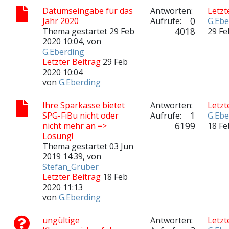
Datumseingabe für das
Antworten:
Letzt
0
Jahr 2020
Aufrufe:
G.Ebe
4018
Thema gestartet 29 Feb
29 Fe
2020 10:04, von
G.Eberding
Letzter Beitrag
29 Feb
2020 10:04
von
G.Eberding
Ihre Sparkasse bietet
Antworten:
Letzt
1
SPG-FiBu nicht oder
Aufrufe:
G.Ebe
6199
nicht mehr an =>
18 Fe
Lösung!
Thema gestartet 03 Jun
2019 14:39, von
Stefan_Gruber
Letzter Beitrag
18 Feb
2020 11:13
von
G.Eberding
ungültige
Antworten:
Letzt