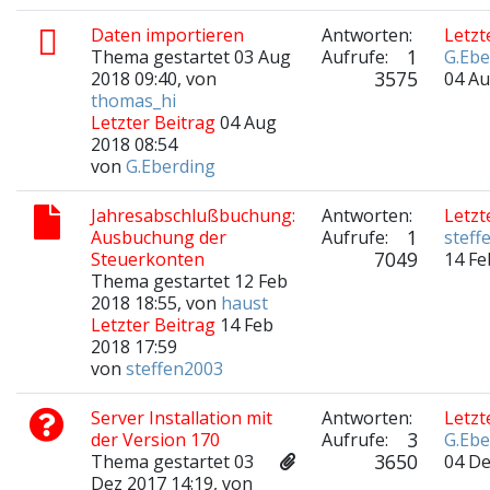
Daten importieren
Antworten:
Letzt
1
Thema gestartet 03 Aug
Aufrufe:
G.Ebe
3575
2018 09:40, von
04 Au
thomas_hi
Letzter Beitrag
04 Aug
2018 08:54
von
G.Eberding
Jahresabschlußbuchung:
Antworten:
Letzt
1
Ausbuchung der
Aufrufe:
steff
7049
Steuerkonten
14 Fe
Thema gestartet 12 Feb
2018 18:55, von
haust
Letzter Beitrag
14 Feb
2018 17:59
von
steffen2003
Server Installation mit
Antworten:
Letzt
3
der Version 170
Aufrufe:
G.Ebe
3650
Thema gestartet 03
04 De
Dez 2017 14:19, von