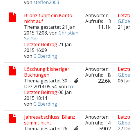
von
steffen2003
Bilanz führt ein Konto
Antworten:
Letzt
3
nicht auf
Aufrufe:
G.Ebe
11.1k
Thema gestartet 21 Jan
21 Ja
2015 12:08, von
Christian
Seißer
Letzter Beitrag
21 Jan
2015 16:09
von
G.Eberding
Löschung bisheriger
Antworten:
Letzt
8
Buchungen
Aufrufe:
G.Ebe
22.6k
Thema gestartet 30
06 Ja
Dez 2014 09:54, von
tce
Letzter Beitrag
06 Jan
2015 18:14
von
G.Eberding
Jahresabschluss, Bilanz
Antworten:
Letzt
4
stimmt nicht
Aufrufe:
G.Ebe
5902
Thema gestartet 26
27 De