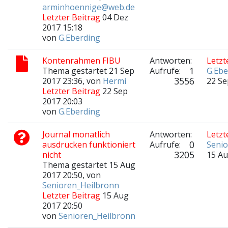
arminhoennige@web.de
Letzter Beitrag
04 Dez
2017 15:18
von
G.Eberding
Kontenrahmen FIBU
Antworten:
Letzt
1
Thema gestartet 21 Sep
Aufrufe:
G.Ebe
3556
2017 23:36, von
Hermi
22 Se
Letzter Beitrag
22 Sep
2017 20:03
von
G.Eberding
Journal monatlich
Antworten:
Letzt
0
ausdrucken funktioniert
Aufrufe:
Senio
3205
nicht
15 Au
Thema gestartet 15 Aug
2017 20:50, von
Senioren_Heilbronn
Letzter Beitrag
15 Aug
2017 20:50
von
Senioren_Heilbronn