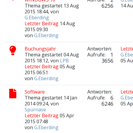
6256
Thema gestartet 13 Aug
14 Au
2015 18:44, von
G.Eberding
Letzter Beitrag
14 Aug
2015 09:30
von
G.Eberding
Buchungsjahr
Antworten:
Letzt
1
Thema gestartet 04 Aug
Aufrufe:
G.Ebe
3656
2015 18:12, von
LPB
05 Au
Letzter Beitrag
05 Aug
2015 06:51
von
G.Eberding
Software
Antworten:
Letzt
6
Thema gestartet 14 Jan
Aufrufe:
G.Ebe
6246
2014 09:24, von
05 Ap
Spürnase
Letzter Beitrag
05 Apr
2015 07:48
von
G.Eberding