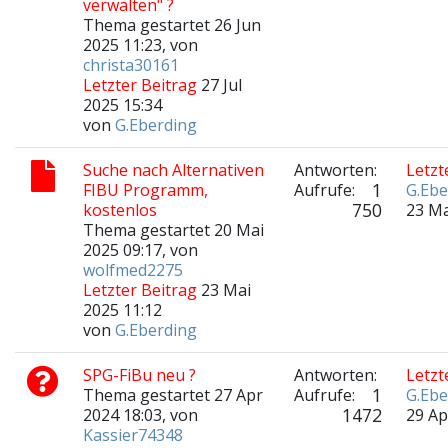
verwalten" ?
Thema gestartet 26 Jun
2025 11:23, von
christa30161
Letzter Beitrag
27 Jul
2025 15:34
von
G.Eberding
Suche nach Alternativen
Antworten:
Letzt
1
FIBU Programm,
Aufrufe:
G.Ebe
750
kostenlos
23 Ma
Thema gestartet 20 Mai
2025 09:17, von
wolfmed2275
Letzter Beitrag
23 Mai
2025 11:12
von
G.Eberding
SPG-FiBu neu ?
Antworten:
Letzt
1
Thema gestartet 27 Apr
Aufrufe:
G.Ebe
1472
2024 18:03, von
29 Ap
Kassier74348