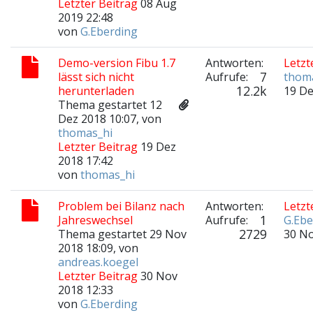
Letzter Beitrag
08 Aug
2019 22:48
von
G.Eberding
Demo-version Fibu 1.7
Antworten:
Letzt
7
lässt sich nicht
Aufrufe:
thom
12.2k
herunterladen
19 De
Thema gestartet 12
Dez 2018 10:07, von
thomas_hi
Letzter Beitrag
19 Dez
2018 17:42
von
thomas_hi
Problem bei Bilanz nach
Antworten:
Letzt
1
Jahreswechsel
Aufrufe:
G.Ebe
2729
Thema gestartet 29 Nov
30 No
2018 18:09, von
andreas.koegel
Letzter Beitrag
30 Nov
2018 12:33
von
G.Eberding