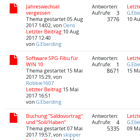
Jahreswechsel
Antworten:
Letzt
3
vergessen
Aufrufe:
G.Ebe
3776
Thema gestartet 05 Aug
10 Au
2017 14:02, von
Oens
Letzter Beitrag
10 Aug
2017 12:40
von
G.Eberding
Software SPG-Fibu für
Antworten:
Letzt
1
WIN 10
Aufrufe:
G.Ebe
8671
Thema gestartet 15 Mai
15 Ma
2017 15:29, von
Robbie1607
Letzter Beitrag
15 Mai
2017 16:51
von
G.Eberding
Buchung "Saldovortrag"
Antworten:
Letzt
4
und "Soll/Haben"
Aufrufe:
G.Ebe
5335
Thema gestartet 07 Mai
09 Ma
2017 19:57, von
skipper