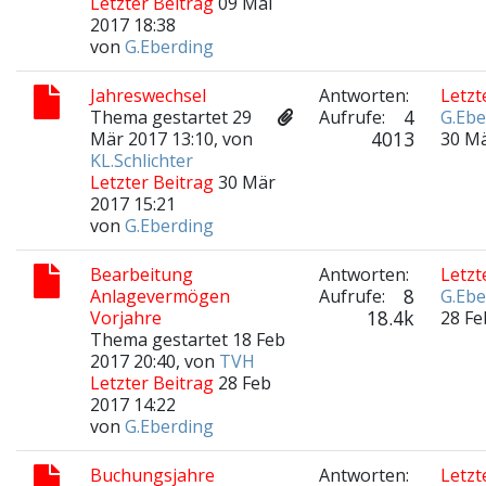
Letzter Beitrag
09 Mai
2017 18:38
von
G.Eberding
Jahreswechsel
Antworten:
Letzt
4
Thema gestartet 29
Aufrufe:
G.Ebe
4013
Mär 2017 13:10, von
30 Mä
KL.Schlichter
Letzter Beitrag
30 Mär
2017 15:21
von
G.Eberding
Bearbeitung
Antworten:
Letzt
8
Anlagevermögen
Aufrufe:
G.Ebe
18.4k
Vorjahre
28 Fe
Thema gestartet 18 Feb
2017 20:40, von
TVH
Letzter Beitrag
28 Feb
2017 14:22
von
G.Eberding
Buchungsjahre
Antworten:
Letzt