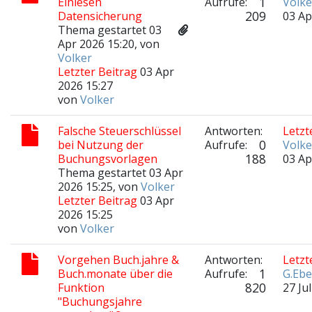
1
Einlesen
Aufrufe:
Volke
209
Datensicherung
03 Ap
Thema gestartet 03
Apr 2026 15:20, von
Volker
Letzter Beitrag
03 Apr
2026 15:27
von
Volker
Falsche Steuerschlüssel
Antworten:
Letzt
0
bei Nutzung der
Aufrufe:
Volke
188
Buchungsvorlagen
03 Ap
Thema gestartet 03 Apr
2026 15:25, von
Volker
Letzter Beitrag
03 Apr
2026 15:25
von
Volker
Vorgehen Buch.jahre &
Antworten:
Letzt
1
Buch.monate über die
Aufrufe:
G.Ebe
820
Funktion
27 Ju
"Buchungsjahre