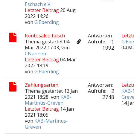
Eschach e.V.
Letzter Beitrag
20 Aug
2022 14:26
von
G.Eberding
Kontosaldo falsch
Antworten:
Letzt
1
Thema gestartet 04
Aufrufe:
G.Ebe
1992
Mär 2022 17:03, von
04 Mä
CNannen
Letzter Beitrag
04 Mär
2022 18:19
von
G.Eberding
Zahlungsarten
Antworten:
Letzt
2
Thema gestartet 13 Jan
Aufrufe:
KAB-
2748
2021 18:28, von
KAB-
Grev
Martinus-Greven
14 Ja
Letzter Beitrag
14 Jan
2021 18:05
von
KAB-Martinus-
Greven