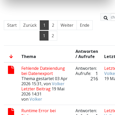
Start
Zurück
1
2
Weiter
Ende
1
2
Antworten
Thema
/ Aufrufe
Letzt
Fehlende Dateiendung
Antworten:
Letzt
1
bei Datenexport
Aufrufe:
Volke
216
Thema gestartet 03 Apr
19 Ma
2026 15:31, von
Volker
Letzter Beitrag
19 Mai
2026 14:31
von
Volker
Runtime Error bei
Antworten:
Letzt