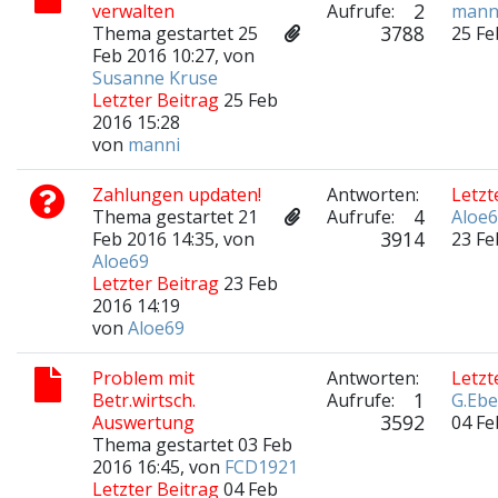
2
verwalten
Aufrufe:
mann
3788
Thema gestartet 25
25 Fe
Feb 2016 10:27, von
Susanne Kruse
Letzter Beitrag
25 Feb
2016 15:28
von
manni
Zahlungen updaten!
Antworten:
Letzt
4
Thema gestartet 21
Aufrufe:
Aloe
3914
Feb 2016 14:35, von
23 Fe
Aloe69
Letzter Beitrag
23 Feb
2016 14:19
von
Aloe69
Problem mit
Antworten:
Letzt
1
Betr.wirtsch.
Aufrufe:
G.Ebe
3592
Auswertung
04 Fe
Thema gestartet 03 Feb
2016 16:45, von
FCD1921
Letzter Beitrag
04 Feb