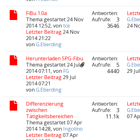
FiBu 1.0a
Antworten:
Letzt
3
Thema gestartet 24 Nov
Aufrufe:
G.Ebe
3646
2014 12:52, von
tce
24 No
Letzter Beitrag
24 Nov
2014 21:22
von
G.Eberding
Herunterladen SPG-Fibu
Antworten:
Letzt
5
Thema gestartet 24 Jul
Aufrufe:
G.Ebe
4440
2014 07:11, von
FG
29 Ju
Letzter Beitrag
29 Jul
2014 07:21
von
G.Eberding
Differenzierung
Antworten:
Letzt
3
zwischen
Aufrufe:
G.Ebe
11.1k
Tätigkeitsbereichen
07 Ap
Thema gestartet 07 Apr
2014 14:28, von
Ingolino
Letzter Beitrag
07 Apr