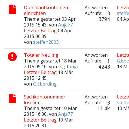
Durchlaufkonto neu
Antworten:
Letzt
3
einrichten
Aufrufe:
steff
3794
Thema gestartet 03 Apr
04 Ap
2015 15:43, von
Anja77
Letzter Beitrag
04 Apr
2015 06:39
von
steffen2003
Totaler Neuling
Antworten:
Letzt
1
Thema gestartet 18 Mär
Aufrufe:
G.Ebe
4243
2015 09:10, von
tsg-tanja
18 Mä
Letzter Beitrag
18 Mär
2015 12:45
von
G.Eberding
Sachkontonummer
Antworten:
Letzt
3
löschen
Aufrufe:
steff
11.4k
Thema gestartet 10 Mär
10 Mä
2015 16:00, von
Anja77
Letzter Beitrag
10 Mär
2015 20:31