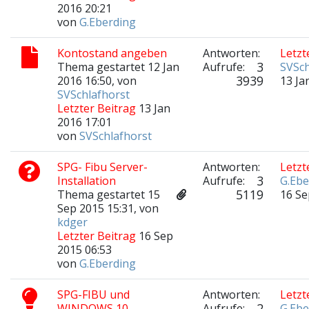
2016 20:21
von
G.Eberding
Kontostand angeben
Antworten:
Letzt
3
Thema gestartet 12 Jan
Aufrufe:
SVSch
3939
2016 16:50, von
13 Ja
SVSchlafhorst
Letzter Beitrag
13 Jan
2016 17:01
von
SVSchlafhorst
SPG- Fibu Server-
Antworten:
Letzt
3
Installation
Aufrufe:
G.Ebe
5119
Thema gestartet 15
16 Se
Sep 2015 15:31, von
kdger
Letzter Beitrag
16 Sep
2015 06:53
von
G.Eberding
SPG-FIBU und
Antworten:
Letzt
2
WINDOWS 10
Aufrufe:
G.Ebe