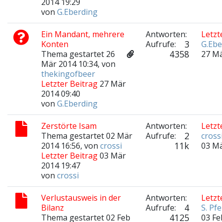
2014 19:29
von
G.Eberding
Ein Mandant, mehrere
Antworten:
Letzt
3
Konten
Aufrufe:
G.Ebe
4358
Thema gestartet 26
27 Mä
Mär 2014 10:34, von
thekingofbeer
Letzter Beitrag
27 Mär
2014 09:40
von
G.Eberding
Zerstörte Isam
Antworten:
Letzt
2
Thema gestartet 02 Mär
Aufrufe:
cross
11k
2014 16:56, von
crossi
03 Mä
Letzter Beitrag
03 Mär
2014 19:47
von
crossi
Verlustausweis in der
Antworten:
Letzt
4
Bilanz
Aufrufe:
S. Pfe
4125
Thema gestartet 02 Feb
03 Fe