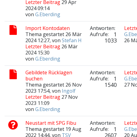
Letzter Beitrag
29 Apr
2024 09:14
von
G.Eberding
Import Kontodaten
Antworten:
Letzt
1
Thema gestartet 26 Mär
Aufrufe:
G.Ebe
1033
2024 12:27, von
Stefan H
26 Mä
Letzter Beitrag
26 Mär
2024 15:30
von
G.Eberding
Gebildete Rücklagen
Antworten:
Letzt
1
buchen
Aufrufe:
G.Ebe
1540
Thema gestartet 26 Nov
27 No
2023 17:54, von
Ingolf
Letzter Beitrag
27 Nov
2023 11:09
von
G.Eberding
Neustart mit SPG Fibu
Antworten:
Letzt
1
Thema gestartet 19 Aug
Aufrufe:
G.Ebe
2607
2022 14:44, von
TSV
20 Au