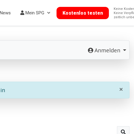
News
Mein SPG
Kostenlos testen
Anmelden
×
in