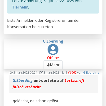
Letzte Änderung: 31 Jan 2022 10:25 von
Tierheim
.
Bitte
Anmelden
oder
Registrieren
um der
Konversation beizutreten.
G.Eberding
Offline
Mehr
31 Jan 2022 09:54
-
31 Jan 2022 11:11
#6962
von
G.Eberding
G.Eberding
antwortete auf
Lastschrift
falsch verbucht
gelöscht, da schon gelöst